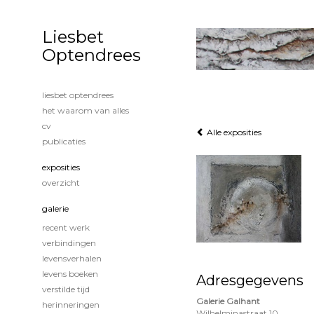
Liesbet
Optendrees
liesbet optendrees
het waarom van alles
cv
Alle exposities
publicaties
exposities
overzicht
galerie
recent werk
verbindingen
levensverhalen
levens boeken
Adresgegevens
verstilde tijd
Galerie Galhant
herinneringen
Wilhelminastraat 10