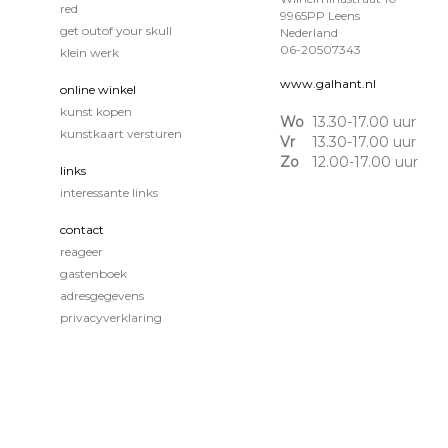
red
9965PP Leens
get outof your skull
Nederland
06-20507343
klein werk
www.galhant.nl
online winkel
kunst kopen
Wo
13.30-17.00 uur
kunstkaart versturen
Vr
13.30-17.00 uur
Zo
12.00-17.00 uur
links
interessante links
contact
reageer
gastenboek
adresgegevens
privacyverklaring