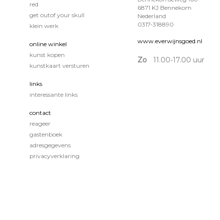
red
6871 KJ Bennekom
get outof your skull
Nederland
0317-318890
klein werk
www.everwijnsgoed.nl
online winkel
kunst kopen
Zo
11.00-17.00 uur
kunstkaart versturen
links
interessante links
contact
reageer
gastenboek
adresgegevens
privacyverklaring