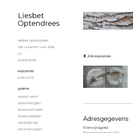
Liesbet
Optendrees
liesbet optendrees
het waarom van alles
cv
Alle exposities
publicaties
exposities
overzicht
galerie
recent werk
verbindingen
levensverhalen
levens boeken
Adresgegevens
verstilde tijd
Everwijnsgoed
herinneringen
Bennekomseweg 160