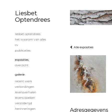
Liesbet
Optendrees
liesbet optendrees
het waarom van alles
cv
Alle exposities
publicaties
exposities
overzicht
galerie
recent werk
verbindingen
levensverhalen
levens boeken
verstilde tijd
herinneringen
Adresgegevens