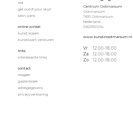
red
Centrum Ootmarsum
get outof your skull
Ootmarsum
klein werk
7631 Ootmarsum
Nederland
online winkel
0625150014
kunst kopen
www.kunstinootmarsum.nl
kunstkaart versturen
Vr
12.00-18.00
links
Za
12.00-18.00
interessante links
Zo
12.00-18.00
contact
reageer
gastenboek
adresgegevens
privacyverklaring