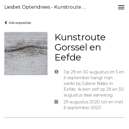
Liesbet Optendrees - Kunstroute Gorssel En Eefde
Togg
navi
Alle exposities
Kunstroute
Gorssel en
Eefde
Op 29 en 30 augustus en 5 en
6 september hangt mijn
werkt bij Galerie Nikko in
Eefde. Ik ben zelf op 29 en 30
augustus daar aanwezig.
29 augustus 2020 tot en met
6 september 2020