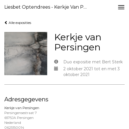
Liesbet Optendrees - Kerkje Van Persingen
Togg
navi
Alle exposities
Kerkje van
Persingen
Duo expositie met Bert Sterk
2 oktober 2021 tot en met 3
oktober 2021
Adresgegevens
Kerkje van Persingen
Persingensestraat 7
6575JA Persingen
Nederland
0625150014