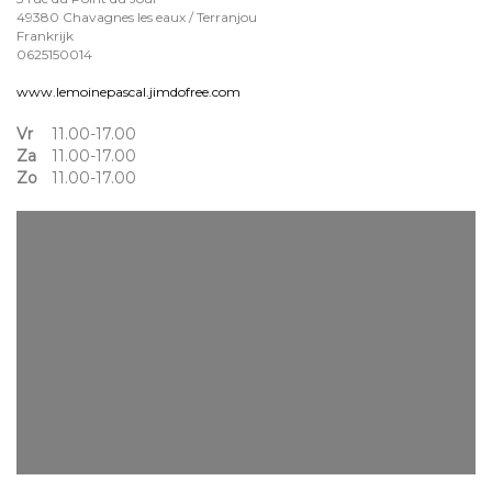
49380 Chavagnes les eaux / Terranjou
Frankrijk
0625150014
www.lemoinepascal.jimdofree.com
Vr
11.00-17.00
Za
11.00-17.00
Zo
11.00-17.00