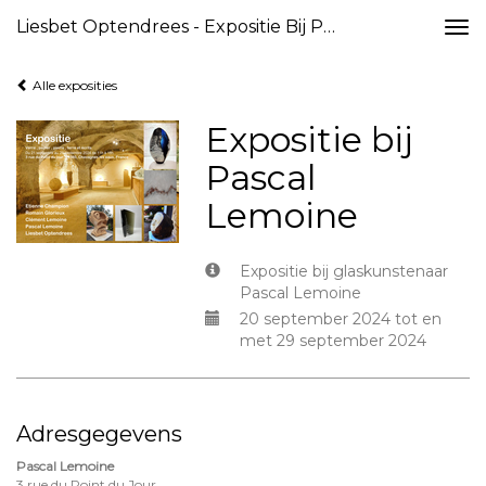
Liesbet Optendrees - Expositie Bij Pascal Lemoine
Togg
navi
Alle exposities
Expositie bij
Pascal
Lemoine
Expositie bij glaskunstenaar
Pascal Lemoine
20 september 2024 tot en
met 29 september 2024
Adresgegevens
Pascal Lemoine
3 rue du Point du Jour