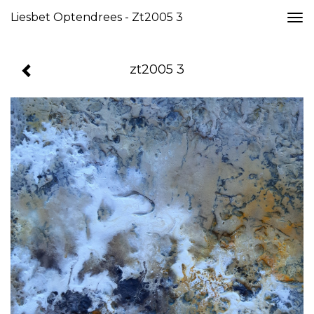
Liesbet Optendrees - Zt2005 3
Togg
navi
zt2005 3