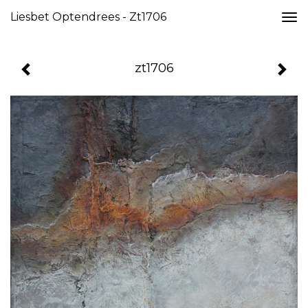
Liesbet Optendrees - Zt1706
Togg
navi
zt1706