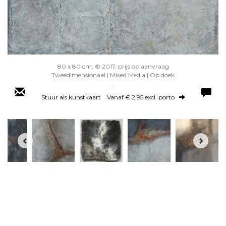
80 x 80 cm, © 2017, prijs op aanvraag
Tweedimensionaal | Mixed Media | Op doek
..
Stuur als kunstkaart
Vanaf € 2,95 excl. porto