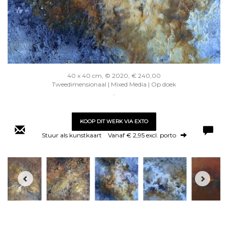
40 x 40 cm, © 2020, € 240,00
Tweedimensionaal | Mixed Media | Op doek
..
KOOP DIT WERK VIA EXTO
Stuur als kunstkaart
Vanaf € 2,95 excl. porto