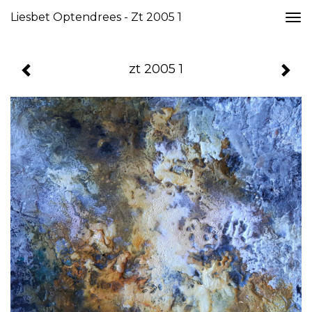
Liesbet Optendrees - Zt 2005 1
Togg
navi
zt 2005 1