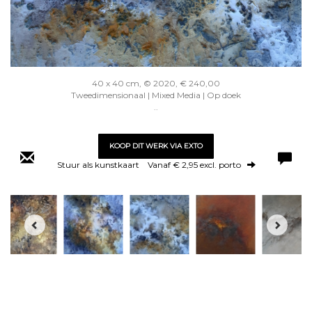
40 x 40 cm, © 2020, € 240,00
Tweedimensionaal | Mixed Media | Op doek
..
KOOP DIT WERK VIA EXTO
Stuur als kunstkaart
Vanaf € 2,95 excl. porto