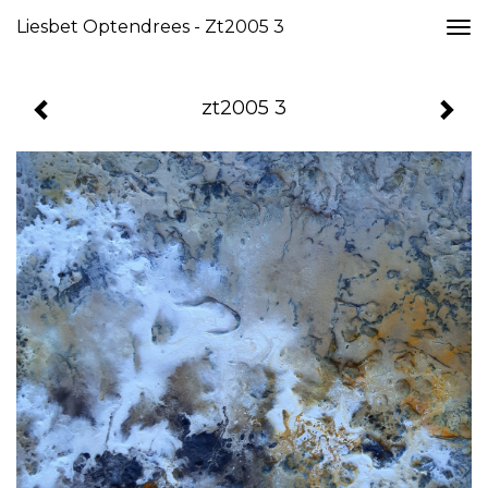
Liesbet Optendrees - Zt2005 3
Togg
navi
zt2005 3