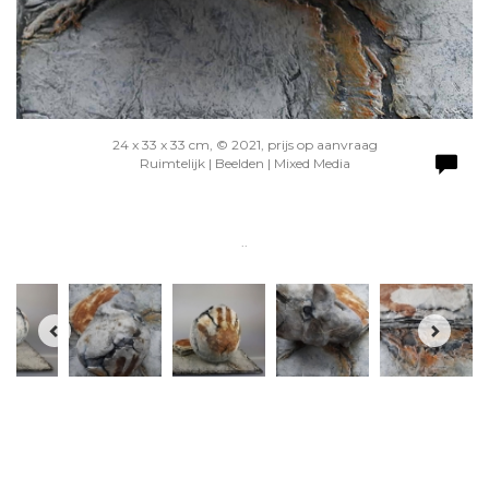
24 x 33 x 33 cm, © 2021, prijs op aanvraag
Ruimtelijk | Beelden | Mixed Media
..