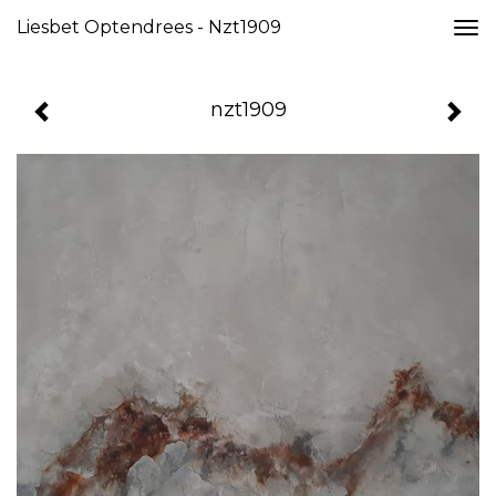
Liesbet Optendrees - Nzt1909
Togg
navi
nzt1909